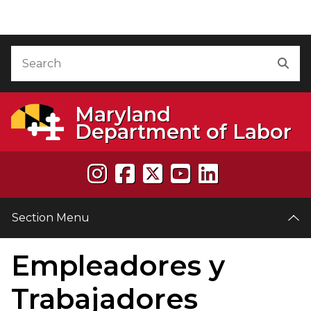
Skip to Content
Accessibility Information
Search
Sea
Maryland
Department of Labor
Section Menu
Empleadores y
e
Trabajadores